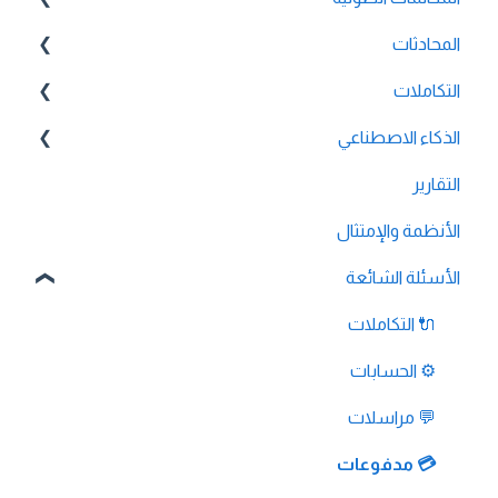
المحادثات
⚙️ إعدادات الحساب
🔀 بناء الرد الصوتي التفاعلي
التكاملات
💬 واتساب
📞 جميع ميزات الصوت
🔌 تكامل HubSpot
الذكاء الاصطناعي
التقارير
🔌 تكامل Pipedrive
الوكيل الذكي
🔌 تكامل Intercom
الأنظمة والإمتثال
🔌 تكامل Zendesk
الأسئلة الشائعة
🔌 تكامل FreshDesk
🔌 التكاملات
🔌 تكامل Salesloft
⚙️ الحسابات
🔌 تكامل Salesforce
💬 مراسلات
🔌 تكامل Zoho Phonebridge
💳 مدفوعات