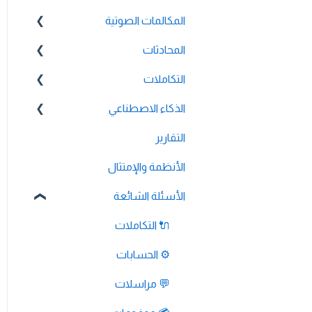
المكالمات الصوتية
💳 الفوترة والدفع
المحادثات
⚙️ إعدادات الحساب
🔀 بناء الرد الصوتي التفاعلي
التكاملات
💬 واتساب
📞 جميع ميزات الصوت
🔌 تكامل HubSpot
الذكاء الاصطناعي
التقارير
🔌 تكامل Pipedrive
الوكيل الذكي
🔌 تكامل Intercom
الأنظمة والإمتثال
🔌 تكامل Zendesk
الأسئلة الشائعة
🔌 تكامل FreshDesk
🔌 التكاملات
🔌 تكامل Salesloft
⚙️ الحسابات
🔌 تكامل Salesforce
💬 مراسلات