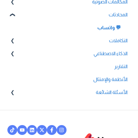
المكالمات الصوتية
💳 الفوترة والدفع
المحادثات
⚙️ إعدادات الحساب
🔀 بناء الرد الصوتي التفاعلي
💬 واتساب
📞 جميع ميزات الصوت
التكاملات
🔌 تكامل HubSpot
الذكاء الاصطناعي
التقارير
🔌 تكامل Pipedrive
الوكيل الذكي
🔌 تكامل Intercom
الأنظمة والإمتثال
🔌 تكامل Zendesk
الأسئلة الشائعة
🔌 تكامل FreshDesk
🔌 التكاملات
🔌 تكامل Salesloft
⚙️ الحسابات
🔌 تكامل Salesforce
💬 مراسلات