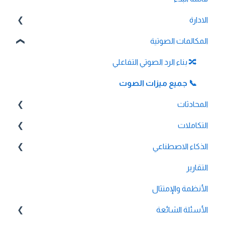
الادارة
المكالمات الصوتية
💳 الفوترة والدفع
⚙️ إعدادات الحساب
🔀 بناء الرد الصوتي التفاعلي
📞 جميع ميزات الصوت
المحادثات
التكاملات
💬 واتساب
🔌 تكامل HubSpot
الذكاء الاصطناعي
التقارير
🔌 تكامل Pipedrive
الوكيل الذكي
🔌 تكامل Intercom
الأنظمة والإمتثال
🔌 تكامل Zendesk
الأسئلة الشائعة